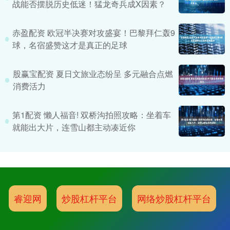
战能否摆脱历史低迷！猛龙奇兵成X因素？
赤盈配资 欧冠半决赛对攻盛宴！巴黎拜仁轰9
球，名宿盛赞这才是真正的足球
股赢宝配资 夏日文旅业态纷呈 多元融合点燃
消费活力
第1配资 懒人福音! 双桥沟拍照攻略：坐着车
就能出大片，连雪山都主动凑近你
睿迎网
炒股杠杆平台
网络炒股杠杆平台