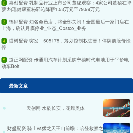
嘉创配资 乳制品行业上市公司董秘观察：4家公司董秘在降
2
薪 均瑶健康董秘郭沁降薪1.53万元至79.99万元
锦鲤配资 知名会员店，将全部关闭！全国最后一家门店在
3
上海，确认月底停业_业态_Costco_业务
盛树配资 突发！605178，筹划控制权变更！停牌前股价涨
4
停
道正网配资 传通用汽车计划采购宁德时代电池用于平价电
5
动车Bolt
最新文章
天创网 水韵长安，花舞奥体
财盛配资 骑士vs猛龙天王山前瞻：哈登救赎之