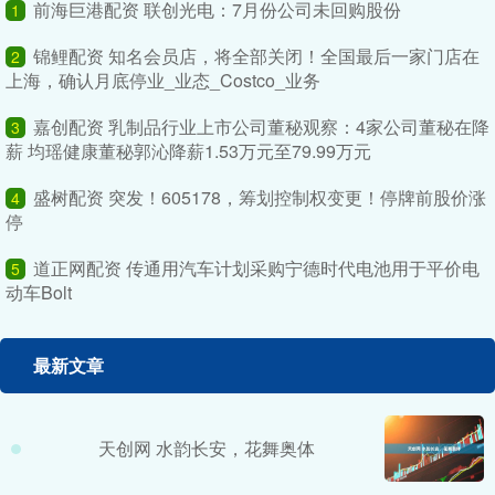
前海巨港配资 联创光电：7月份公司未回购股份
1
锦鲤配资 知名会员店，将全部关闭！全国最后一家门店在
2
上海，确认月底停业_业态_Costco_业务
嘉创配资 乳制品行业上市公司董秘观察：4家公司董秘在降
3
薪 均瑶健康董秘郭沁降薪1.53万元至79.99万元
盛树配资 突发！605178，筹划控制权变更！停牌前股价涨
4
停
道正网配资 传通用汽车计划采购宁德时代电池用于平价电
5
动车Bolt
最新文章
天创网 水韵长安，花舞奥体