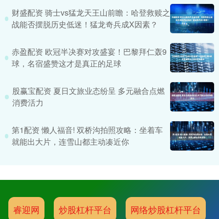
财盛配资 骑士vs猛龙天王山前瞻：哈登救赎之
战能否摆脱历史低迷！猛龙奇兵成X因素？
赤盈配资 欧冠半决赛对攻盛宴！巴黎拜仁轰9
球，名宿盛赞这才是真正的足球
股赢宝配资 夏日文旅业态纷呈 多元融合点燃
消费活力
第1配资 懒人福音! 双桥沟拍照攻略：坐着车
就能出大片，连雪山都主动凑近你
睿迎网
炒股杠杆平台
网络炒股杠杆平台