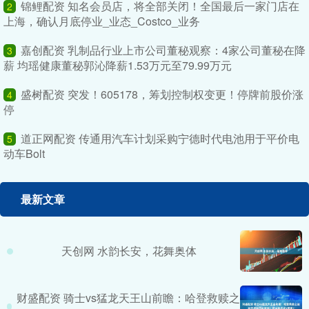
锦鲤配资 知名会员店，将全部关闭！全国最后一家门店在
2
上海，确认月底停业_业态_Costco_业务
嘉创配资 乳制品行业上市公司董秘观察：4家公司董秘在降
3
薪 均瑶健康董秘郭沁降薪1.53万元至79.99万元
盛树配资 突发！605178，筹划控制权变更！停牌前股价涨
4
停
道正网配资 传通用汽车计划采购宁德时代电池用于平价电
5
动车Bolt
最新文章
天创网 水韵长安，花舞奥体
财盛配资 骑士vs猛龙天王山前瞻：哈登救赎之