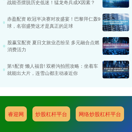
战能否摆脱历史低迷！猛龙奇兵成X因素？
赤盈配资 欧冠半决赛对攻盛宴！巴黎拜仁轰9
球，名宿盛赞这才是真正的足球
股赢宝配资 夏日文旅业态纷呈 多元融合点燃
消费活力
第1配资 懒人福音! 双桥沟拍照攻略：坐着车
就能出大片，连雪山都主动凑近你
睿迎网
炒股杠杆平台
网络炒股杠杆平台