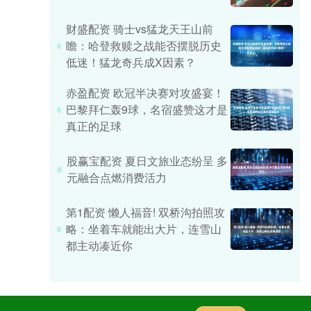
财盛配资 骑士vs猛龙天王山前
瞻：哈登救赎之战能否摆脱历史
低迷！猛龙奇兵成X因素？
赤盈配资 欧冠半决赛对攻盛宴！
巴黎拜仁轰9球，名宿盛赞这才是
真正的足球
股赢宝配资 夏日文旅业态纷呈 多
元融合点燃消费活力
第1配资 懒人福音! 双桥沟拍照攻
略：坐着车就能出大片，连雪山
都主动凑近你