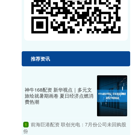
推荐资讯
神牛168配资 新华视点｜多元文
旅绘就暑期画卷 夏日经济点燃消
费热潮
前海巨港配资 联创光电：7月份公司未回购股
1
份