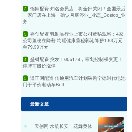
锦鲤配资 知名会员店，将全部关闭！全国最后
2
一家门店在上海，确认月底停业_业态_Costco_业
务
嘉创配资 乳制品行业上市公司董秘观察：4家
3
公司董秘在降薪 均瑶健康董秘郭沁降薪1.53万元
至79.99万元
盛树配资 突发！605178，筹划控制权变更！
4
停牌前股价涨停
道正网配资 传通用汽车计划采购宁德时代电池
5
用于平价电动车Bolt
最新文章
天创网 水韵长安，花舞奥体