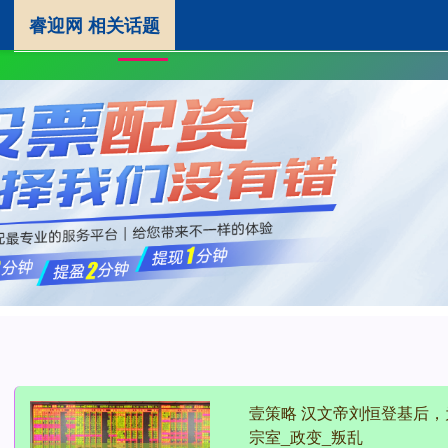
睿迎网 相关话题
睿迎网
炒股杠杆平台
网
首页
壹策略 汉文帝刘恒登基后
宗室_政变_叛乱