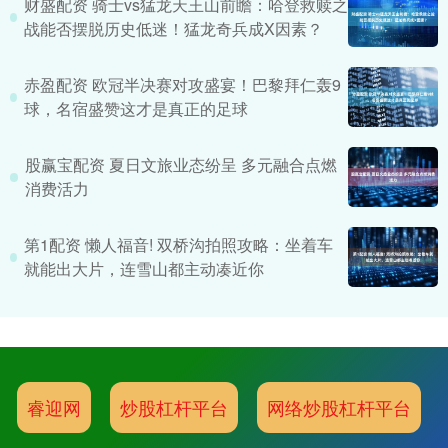
财盛配资 骑士vs猛龙天王山前瞻：哈登救赎之
战能否摆脱历史低迷！猛龙奇兵成X因素？
赤盈配资 欧冠半决赛对攻盛宴！巴黎拜仁轰9
球，名宿盛赞这才是真正的足球
股赢宝配资 夏日文旅业态纷呈 多元融合点燃
消费活力
第1配资 懒人福音! 双桥沟拍照攻略：坐着车
就能出大片，连雪山都主动凑近你
睿迎网
炒股杠杆平台
网络炒股杠杆平台