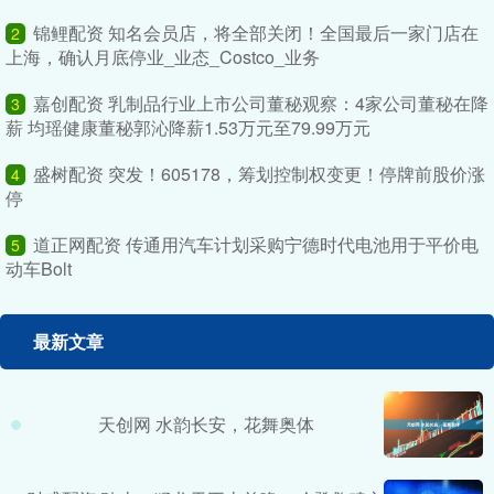
锦鲤配资 知名会员店，将全部关闭！全国最后一家门店在
2
上海，确认月底停业_业态_Costco_业务
嘉创配资 乳制品行业上市公司董秘观察：4家公司董秘在降
3
薪 均瑶健康董秘郭沁降薪1.53万元至79.99万元
盛树配资 突发！605178，筹划控制权变更！停牌前股价涨
4
停
道正网配资 传通用汽车计划采购宁德时代电池用于平价电
5
动车Bolt
最新文章
天创网 水韵长安，花舞奥体