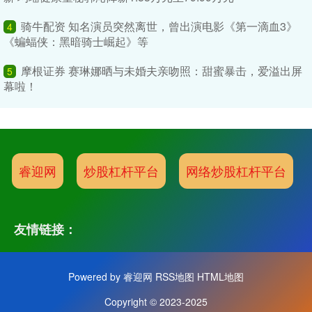
骑牛配资 知名演员突然离世，曾出演电影《第一滴血3》
4
《蝙蝠侠：黑暗骑士崛起》等
摩根证券 赛琳娜晒与未婚夫亲吻照：甜蜜暴击，爱溢出屏
5
幕啦！
睿迎网
炒股杠杆平台
网络炒股杠杆平台
友情链接：
Powered by
睿迎网
RSS地图
HTML地图
Copyright
© 2023-2025