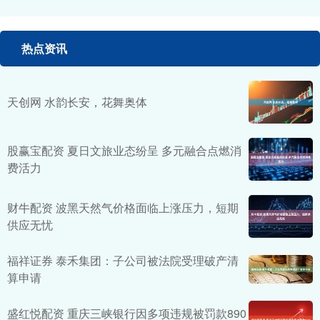
热点资讯
天创网 水韵长安，花舞奥体
股赢宝配资 夏日文旅业态纷呈 多元融合点燃消
费活力
财牛配资 波黑天然气价格面临上涨压力，短期
供应无忧
福祥证券 泰禾集团：子公司被法院受理破产清
算申请
盛红悦配资 重庆三峡银行因多项违规被罚款890