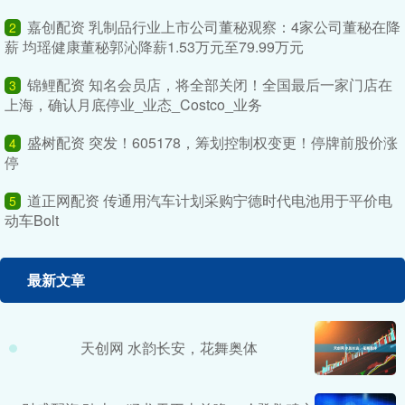
嘉创配资 乳制品行业上市公司董秘观察：4家公司董秘在降
2
薪 均瑶健康董秘郭沁降薪1.53万元至79.99万元
锦鲤配资 知名会员店，将全部关闭！全国最后一家门店在
3
上海，确认月底停业_业态_Costco_业务
盛树配资 突发！605178，筹划控制权变更！停牌前股价涨
4
停
道正网配资 传通用汽车计划采购宁德时代电池用于平价电
5
动车Bolt
最新文章
天创网 水韵长安，花舞奥体