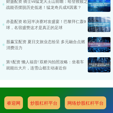
财盛配资 骑士vs猛龙天王山前瞻：哈登救赎之
战能否摆脱历史低迷！猛龙奇兵成X因素？
赤盈配资 欧冠半决赛对攻盛宴！巴黎拜仁轰9
球，名宿盛赞这才是真正的足球
股赢宝配资 夏日文旅业态纷呈 多元融合点燃
消费活力
第1配资 懒人福音! 双桥沟拍照攻略：坐着车
就能出大片，连雪山都主动凑近你
睿迎网
炒股杠杆平台
网络炒股杠杆平台