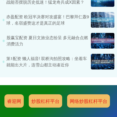
战能否摆脱历史低迷！猛龙奇兵成X因素？
赤盈配资 欧冠半决赛对攻盛宴！巴黎拜仁轰9
球，名宿盛赞这才是真正的足球
股赢宝配资 夏日文旅业态纷呈 多元融合点燃
消费活力
第1配资 懒人福音! 双桥沟拍照攻略：坐着车
就能出大片，连雪山都主动凑近你
睿迎网
炒股杠杆平台
网络炒股杠杆平台