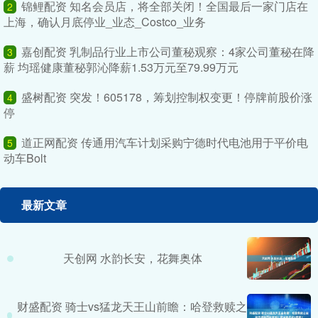
锦鲤配资 知名会员店，将全部关闭！全国最后一家门店在
2
上海，确认月底停业_业态_Costco_业务
嘉创配资 乳制品行业上市公司董秘观察：4家公司董秘在降
3
薪 均瑶健康董秘郭沁降薪1.53万元至79.99万元
盛树配资 突发！605178，筹划控制权变更！停牌前股价涨
4
停
道正网配资 传通用汽车计划采购宁德时代电池用于平价电
5
动车Bolt
最新文章
天创网 水韵长安，花舞奥体
财盛配资 骑士vs猛龙天王山前瞻：哈登救赎之