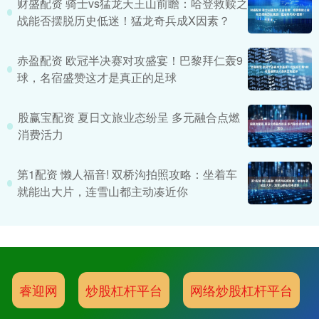
财盛配资 骑士vs猛龙天王山前瞻：哈登救赎之
战能否摆脱历史低迷！猛龙奇兵成X因素？
赤盈配资 欧冠半决赛对攻盛宴！巴黎拜仁轰9
球，名宿盛赞这才是真正的足球
股赢宝配资 夏日文旅业态纷呈 多元融合点燃
消费活力
第1配资 懒人福音! 双桥沟拍照攻略：坐着车
就能出大片，连雪山都主动凑近你
睿迎网
炒股杠杆平台
网络炒股杠杆平台