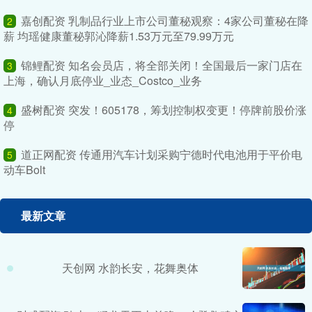
嘉创配资 乳制品行业上市公司董秘观察：4家公司董秘在降
2
薪 均瑶健康董秘郭沁降薪1.53万元至79.99万元
锦鲤配资 知名会员店，将全部关闭！全国最后一家门店在
3
上海，确认月底停业_业态_Costco_业务
盛树配资 突发！605178，筹划控制权变更！停牌前股价涨
4
停
道正网配资 传通用汽车计划采购宁德时代电池用于平价电
5
动车Bolt
最新文章
天创网 水韵长安，花舞奥体