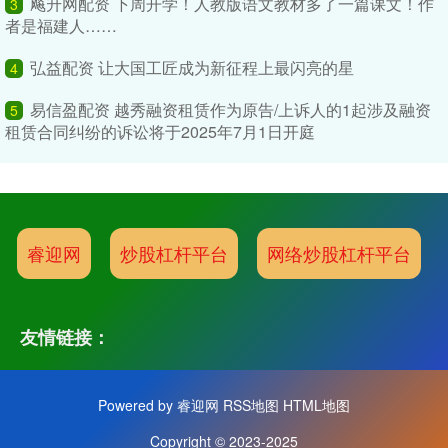
飚升网配资 下周开学！人教版语文教材多了一篇课文！作
3
者是福建人……
弘益配资 让大国工匠成为新征程上最闪亮的星
4
易信盈配资 越秀融资租赁作为原告/上诉人的1起涉及融资
5
租赁合同纠纷的诉讼将于2025年7月1日开庭
睿迎网
炒股杠杆平台
网络炒股杠杆平台
友情链接：
Powered by
睿迎网
RSS地图
HTML地图
Copyright
© 2023-2025