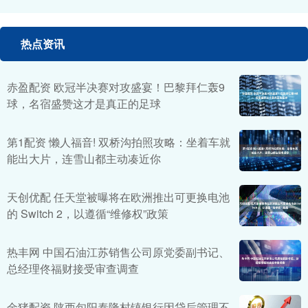
热点资讯
赤盈配资 欧冠半决赛对攻盛宴！巴黎拜仁轰9
球，名宿盛赞这才是真正的足球
第1配资 懒人福音! 双桥沟拍照攻略：坐着车就
能出大片，连雪山都主动凑近你
天创优配 任天堂被曝将在欧洲推出可更换电池
的 Switch 2，以遵循“维修权”政策
热丰网 中国石油江苏销售公司原党委副书记、
总经理佟福财接受审查调查
金猪配资 陕西旬阳泰隆村镇银行因贷后管理不