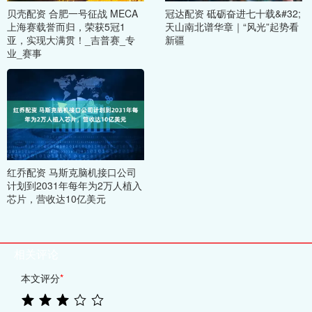
贝壳配资 合肥一号征战 MECA
冠达配资 砥砺奋进七十载&#32;
上海赛载誉而归，荣获5冠1
天山南北谱华章｜“风光”起势看
亚，实现大满贯！_吉普赛_专
新疆
业_赛事
红乔配资 马斯克脑机接口公司
计划到2031年每年为2万人植入
芯片，营收达10亿美元
相关评论
本文评分
*