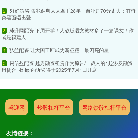
51好策略 張兆輝與太太牽手28年，自評是70分丈夫：有時
2
會黑面唔出聲
飚升网配资 下周开学！人教版语文教材多了一篇课文！作
3
者是福建人……
弘益配资 让大国工匠成为新征程上最闪亮的星
4
易信盈配资 越秀融资租赁作为原告/上诉人的1起涉及融资
5
租赁合同纠纷的诉讼将于2025年7月1日开庭
睿迎网
炒股杠杆平台
网络炒股杠杆平台
友情链接：