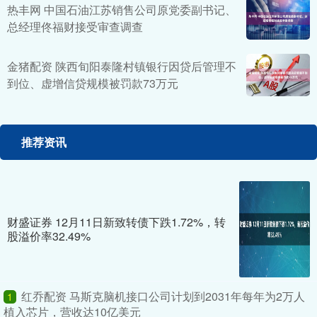
热丰网 中国石油江苏销售公司原党委副书记、
总经理佟福财接受审查调查
金猪配资 陕西旬阳泰隆村镇银行因贷后管理不
到位、虚增信贷规模被罚款73万元
推荐资讯
财盛证券 12月11日新致转债下跌1.72%，转
股溢价率32.49%
红乔配资 马斯克脑机接口公司计划到2031年每年为2万人
1
植入芯片，营收达10亿美元