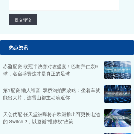
提交评论
热点资讯
赤盈配资 欧冠半决赛对攻盛宴！巴黎拜仁轰9
球，名宿盛赞这才是真正的足球
第1配资 懒人福音! 双桥沟拍照攻略：坐着车就
能出大片，连雪山都主动凑近你
天创优配 任天堂被曝将在欧洲推出可更换电池
的 Switch 2，以遵循“维修权”政策