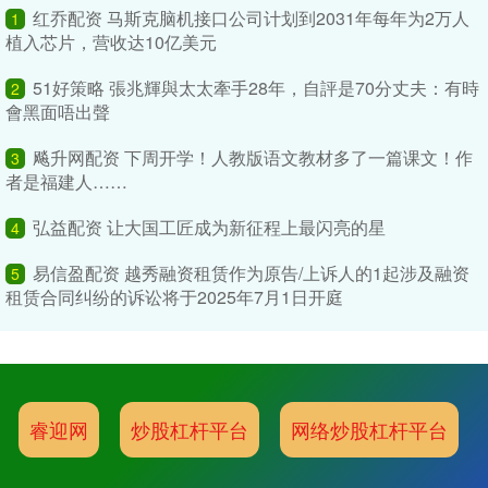
红乔配资 马斯克脑机接口公司计划到2031年每年为2万人
1
植入芯片，营收达10亿美元
51好策略 張兆輝與太太牽手28年，自評是70分丈夫：有時
2
會黑面唔出聲
飚升网配资 下周开学！人教版语文教材多了一篇课文！作
3
者是福建人……
弘益配资 让大国工匠成为新征程上最闪亮的星
4
易信盈配资 越秀融资租赁作为原告/上诉人的1起涉及融资
5
租赁合同纠纷的诉讼将于2025年7月1日开庭
睿迎网
炒股杠杆平台
网络炒股杠杆平台