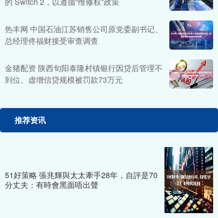
的 Switch 2，以遵循“维修权”政策
热丰网 中国石油江苏销售公司原党委副书记、
总经理佟福财接受审查调查
金猪配资 陕西旬阳泰隆村镇银行因贷后管理不
到位、虚增信贷规模被罚款73万元
推荐资讯
51好策略 張兆輝與太太牽手28年，自評是70
分丈夫：有時會黑面唔出聲