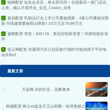
锦鲤配资 知名会员店，将全部关闭！全国最后一家门店在
2
上海，确认月底停业_业态_Costco_业务
嘉创配资 乳制品行业上市公司董秘观察：4家公司董秘在降
3
薪 均瑶健康董秘郭沁降薪1.53万元至79.99万元
盛树配资 突发！605178，筹划控制权变更！停牌前股价涨
4
停
道正网配资 传通用汽车计划采购宁德时代电池用于平价电
5
动车Bolt
最新文章
天创网 水韵长安，花舞奥体
财盛配资 骑士vs猛龙天王山前瞻：哈登救赎之