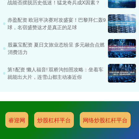
战能否摆脱历史低迷！猛龙奇兵成X因素？
赤盈配资 欧冠半决赛对攻盛宴！巴黎拜仁轰9
球，名宿盛赞这才是真正的足球
股赢宝配资 夏日文旅业态纷呈 多元融合点燃
消费活力
第1配资 懒人福音! 双桥沟拍照攻略：坐着车
就能出大片，连雪山都主动凑近你
睿迎网
炒股杠杆平台
网络炒股杠杆平台