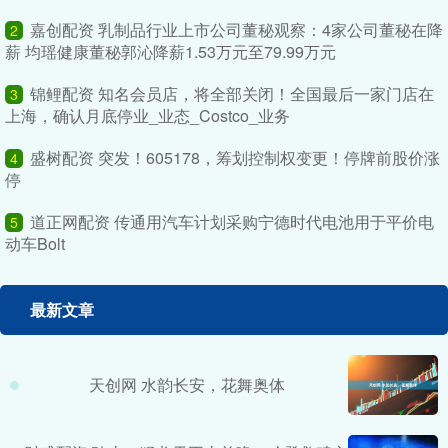
嘉创配资 乳制品行业上市公司董秘观察：4家公司董秘在降
2
薪 均瑶健康董秘郭沁降薪1.53万元至79.99万元
锦鲤配资 知名会员店，将全部关闭！全国最后一家门店在
3
上海，确认月底停业_业态_Costco_业务
盛树配资 突发！605178，筹划控制权变更！停牌前股价涨
4
停
道正网配资 传通用汽车计划采购宁德时代电池用于平价电
5
动车Bolt
最新文章
天创网 水韵长安，花舞奥体