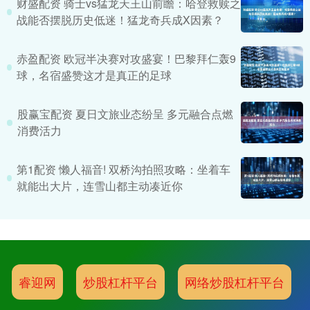
财盛配资 骑士vs猛龙天王山前瞻：哈登救赎之
战能否摆脱历史低迷！猛龙奇兵成X因素？
赤盈配资 欧冠半决赛对攻盛宴！巴黎拜仁轰9
球，名宿盛赞这才是真正的足球
股赢宝配资 夏日文旅业态纷呈 多元融合点燃
消费活力
第1配资 懒人福音! 双桥沟拍照攻略：坐着车
就能出大片，连雪山都主动凑近你
睿迎网
炒股杠杆平台
网络炒股杠杆平台