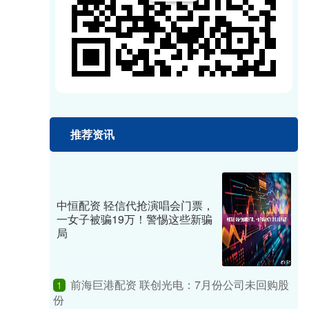
推荐资讯
中恒配资 轻信代抢演唱会门票，
一女子被骗19万！警惕这些新骗
局
前海巨港配资 联创光电：7月份公司未回购股
1
份