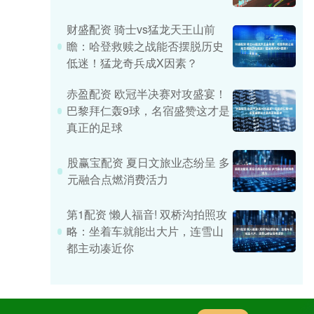
财盛配资 骑士vs猛龙天王山前
瞻：哈登救赎之战能否摆脱历史
低迷！猛龙奇兵成X因素？
赤盈配资 欧冠半决赛对攻盛宴！
巴黎拜仁轰9球，名宿盛赞这才是
真正的足球
股赢宝配资 夏日文旅业态纷呈 多
元融合点燃消费活力
第1配资 懒人福音! 双桥沟拍照攻
略：坐着车就能出大片，连雪山
都主动凑近你