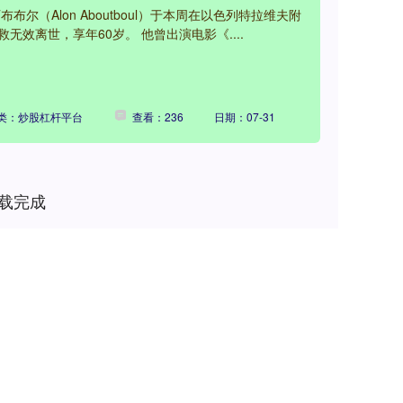
尔（Alon Aboutboul）于本周在以色列特拉维夫附
效离世，享年60岁。 他曾出演电影《....
类：炒股杠杆平台
查看：236
日期：07-31
载完成