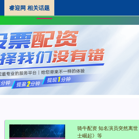
睿迎网 相关话题
睿迎网
炒股杠杆平台
网
首页
骑牛配资 知名演员突然离
士崛起》等