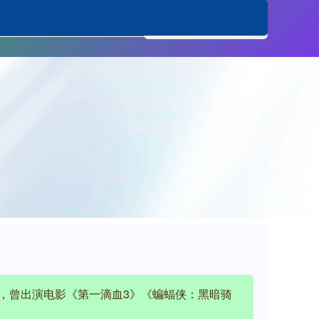
络炒股杠杆平台
世，曾出演电影《第一滴血3》《蝙蝠侠：黑暗骑