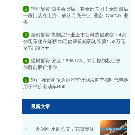
锦鲤配资 知名会员店，将全部关闭！全国最后
2
一家门店在上海，确认月底停业_业态_Costco_业
务
嘉创配资 乳制品行业上市公司董秘观察：4家
3
公司董秘在降薪 均瑶健康董秘郭沁降薪1.53万元
至79.99万元
盛树配资 突发！605178，筹划控制权变更！
4
停牌前股价涨停
道正网配资 传通用汽车计划采购宁德时代电池
5
用于平价电动车Bolt
最新文章
天创网 水韵长安，花舞奥体