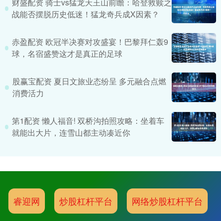
财盛配资 骑士vs猛龙天王山前瞻：哈登救赎之
战能否摆脱历史低迷！猛龙奇兵成X因素？
赤盈配资 欧冠半决赛对攻盛宴！巴黎拜仁轰9
球，名宿盛赞这才是真正的足球
股赢宝配资 夏日文旅业态纷呈 多元融合点燃
消费活力
第1配资 懒人福音! 双桥沟拍照攻略：坐着车
就能出大片，连雪山都主动凑近你
睿迎网
炒股杠杆平台
网络炒股杠杆平台