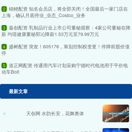
锦鲤配资 知名会员店，将全部关闭！全国最后一家门店在
2
上海，确认月底停业_业态_Costco_业务
嘉创配资 乳制品行业上市公司董秘观察：4家公司董秘在降
3
薪 均瑶健康董秘郭沁降薪1.53万元至79.99万元
盛树配资 突发！605178，筹划控制权变更！停牌前股价涨
4
停
道正网配资 传通用汽车计划采购宁德时代电池用于平价电
5
动车Bolt
最新文章
天创网 水韵长安，花舞奥体