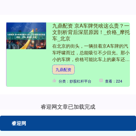
九鼎配资 京A车牌凭啥这么贵？一
文剖析背后深层原因！_价格_摩托
车_北京
在北京的街头，一辆挂着京A车牌的汽
车呼啸而过，总能吸引不少目光。那小
小的车牌，价格可能比车上的豪车还
贵，不禁让人想问：京A车牌凭啥这么
九鼎配资
贵？今天，咱们就来一探究竟....
分类：炒股杠杆平台
查看：224
睿迎网文章已加载完成
睿迎网