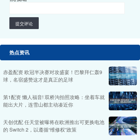
提交评论
热点资讯
赤盈配资 欧冠半决赛对攻盛宴！巴黎拜仁轰9
球，名宿盛赞这才是真正的足球
第1配资 懒人福音! 双桥沟拍照攻略：坐着车就
能出大片，连雪山都主动凑近你
天创优配 任天堂被曝将在欧洲推出可更换电池
的 Switch 2，以遵循“维修权”政策