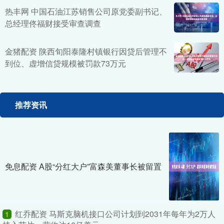
热丰网 中国石油江苏销售公司原党委副书记、
总经理佟福财接受审查调查
金猪配资 陕西旬阳泰隆村镇银行因贷后管理不
到位、虚增信贷规模被罚款73万元
推荐资讯
免息配资 A股“分红大户”富森美董事长被留置
红乔配资 马斯克脑机接口公司计划到2031年每年为2万人
1