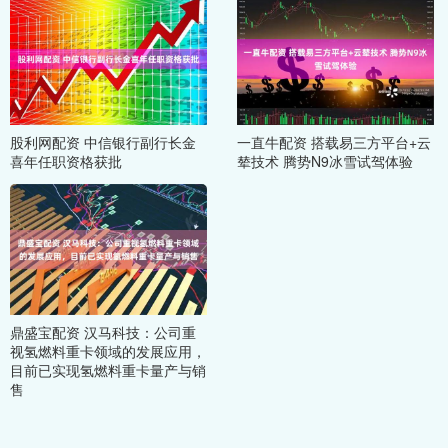
股利网配资 中信银行副行长金
一直牛配资 搭载易三方平台+云
喜年任职资格获批
辇技术 腾势N9冰雪试驾体验
鼎盛宝配资 汉马科技：公司重
视氢燃料重卡领域的发展应用，
目前已实现氢燃料重卡量产与销
售