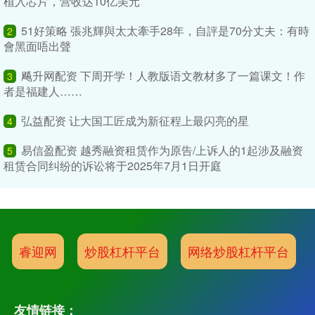
植入芯片，营收达10亿美元
51好策略 張兆輝與太太牽手28年，自評是70分丈夫：有時
2
會黑面唔出聲
飚升网配资 下周开学！人教版语文教材多了一篇课文！作
3
者是福建人……
弘益配资 让大国工匠成为新征程上最闪亮的星
4
易信盈配资 越秀融资租赁作为原告/上诉人的1起涉及融资
5
租赁合同纠纷的诉讼将于2025年7月1日开庭
睿迎网
炒股杠杆平台
网络炒股杠杆平台
友情链接：