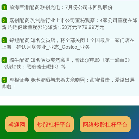
前海巨港配资 联创光电：7月份公司未回购股份
1
嘉创配资 乳制品行业上市公司董秘观察：4家公司董秘在降
2
薪 均瑶健康董秘郭沁降薪1.53万元至79.99万元
锦鲤配资 知名会员店，将全部关闭！全国最后一家门店在
3
上海，确认月底停业_业态_Costco_业务
骑牛配资 知名演员突然离世，曾出演电影《第一滴血3》
4
《蝙蝠侠：黑暗骑士崛起》等
摩根证券 赛琳娜晒与未婚夫亲吻照：甜蜜暴击，爱溢出屏
5
幕啦！
睿迎网
炒股杠杆平台
网络炒股杠杆平台