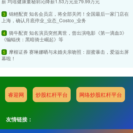
薪 均瑶健康董秘郭沁降薪1.53万元至79.99万元
锦鲤配资 知名会员店，将全部关闭！全国最后一家门店在
3
上海，确认月底停业_业态_Costco_业务
骑牛配资 知名演员突然离世，曾出演电影《第一滴血3》
4
《蝙蝠侠：黑暗骑士崛起》等
摩根证券 赛琳娜晒与未婚夫亲吻照：甜蜜暴击，爱溢出屏
5
幕啦！
睿迎网
炒股杠杆平台
网络炒股杠杆平台
友情链接：