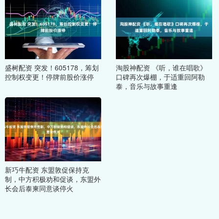
盛树配资 突发！605178，筹划
淘股神配资 《听，谁在唱歌》
控制权变更！停牌前股价涨停
口碑再次爆棚，于适重回阿勒
泰，音乐与故事重逢
新巧牛配资 东盟敦促保持克
制，中方积极劝和促谈，东盟外
长会后泰柬同意谈停火