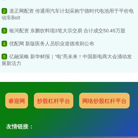
道正网配资 传通用汽车计划采购宁德时代电池用于平价电
2
动车Bolt
银河配资 东鹏饮料现3笔大宗交易 合计成交50.45万股
3
优配网 新版医务人员职业道德准则公布
4
亿融策略 新华鲜报｜“电”亮未来！中国新电商大会涌动发
5
展新活力
睿迎网
炒股杠杆平台
网络炒股杠杆平台
友情链接：