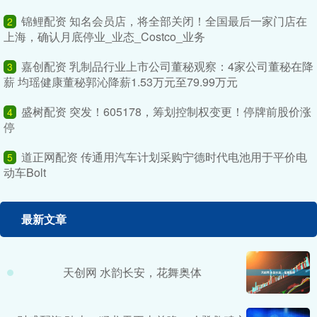
锦鲤配资 知名会员店，将全部关闭！全国最后一家门店在
2
上海，确认月底停业_业态_Costco_业务
嘉创配资 乳制品行业上市公司董秘观察：4家公司董秘在降
3
薪 均瑶健康董秘郭沁降薪1.53万元至79.99万元
盛树配资 突发！605178，筹划控制权变更！停牌前股价涨
4
停
道正网配资 传通用汽车计划采购宁德时代电池用于平价电
5
动车Bolt
最新文章
天创网 水韵长安，花舞奥体