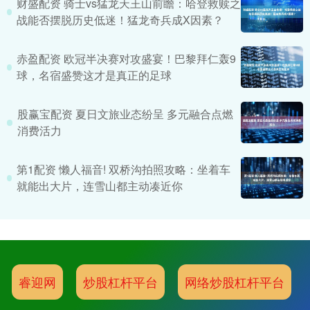
财盛配资 骑士vs猛龙天王山前瞻：哈登救赎之
战能否摆脱历史低迷！猛龙奇兵成X因素？
赤盈配资 欧冠半决赛对攻盛宴！巴黎拜仁轰9
球，名宿盛赞这才是真正的足球
股赢宝配资 夏日文旅业态纷呈 多元融合点燃
消费活力
第1配资 懒人福音! 双桥沟拍照攻略：坐着车
就能出大片，连雪山都主动凑近你
睿迎网
炒股杠杆平台
网络炒股杠杆平台